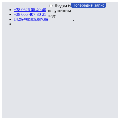
Попередній запис
Людям із
+38 0626 66-40-40
порушенням
+38 066-407-80-25
зору
1429@upszn.gov.ua
×
ПОВІДОМЛЕННЯ
про початок проходження перевірки відповідно
до Закону України «Про очищення влади»
02 листопада 2020 року в Управління соціального захисту
населення Слов’янської міської рад и розпочато
проведення перевірки щодо такої особи:
ШАУЛЬСЬКА МАРГАРИТА ПЕТРІВНА - спеціаліста 1
категорії з питань внутрішньо переміщених осіб відділу
персоніфікованого обліку пільгових категорій населення.
Документи: