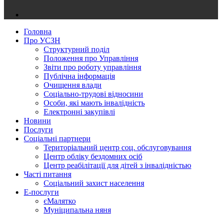
Головна
Про УСЗН
Структурний поділ
Положення про Управління
Звіти про роботу управління
Публічна інформація
Очищення влади
Соціально-трудові відносини
Особи, які мають інвалідність
Електронні закупівлі
Новини
Послуги
Соціальні партнери
Територіальний центр соц. обслуговування
Центр обліку бездомних осіб
Центр реабілітації для дітей з інвалідністью
Часті питання
Соціальний захист населення
Е-послуги
єМалятко
Муніципальна няня