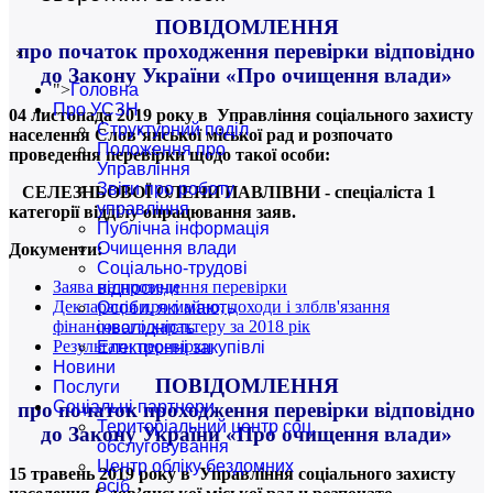
ПОВІДОМЛЕННЯ
про початок проходження перевірки відповідно
×
до Закону України «Про очищення влади»
">
Головна
Про УСЗН
04 листопада 2019 року в Управління соціального захисту
Структурний поділ
населення Слов’янської міської рад и розпочато
Положення про
проведення перевірки щодо такої особи:
Управління
Звіти про роботу
СЕЛЕЗНЬОВОЇ ОЛЕНИ ПАВЛІВНИ - спеціаліста 1
управління
категорії відділу опрацювання заяв.
Публічна інформація
Очищення влади
Документи:
Соціально-трудові
Заява на проведення перевірки
відносини
Декларація про майно, доходи і злблв'язання
Особи, які мають
фінансового характеру за 2018 рік
інвалідність
Результати перевірки
Електронні закупівлі
Новини
ПОВІДОМЛЕННЯ
Послуги
Соціальні партнери
про початок проходження перевірки відповідно
Територіальний центр соц.
до Закону України «Про очищення влади»
обслуговування
Центр обліку бездомних
15 травень 2019 року в Управління соціального захисту
осіб