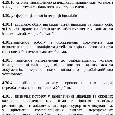
4.29.10. сприяє підвищенню кваліфікації працівників установ і
закладів системи соціального захисту населення;
4.30. у сфері соціальної інтеграції інвалідів:
4.30.1. здійснює облік інвалідів, дітей-інвалідів та інших осіб,
які мають право на безоплатне забезпечення технічними та
іншими засобами реабілітації;
4.30.2.здійснює роботу з оформлення документів для
визначення права інвалідів та дітей-інвалідів на безоплатне та
пільгове забезпечення автомобілями;
4.30.3. здійснює направлення до реабілітаційних установ
інвалідів та дітей-інвалідів відповідно до поданих заяв та
документів, перелік яких визначено реабілітаційною
установою;
4.30.4. здійснює виплату грошових компенсацій,
передбачених законодавством України;
4.30.5. визначає потребу у забезпеченні інвалідів та окремих
категорій населення технічними та іншими засобами
реабілітації, автомобілями, санаторно-курортним лікуванням,
у здійсненні компенсаційних виплат, передбачених
законодавством України, та направляє узагальнену