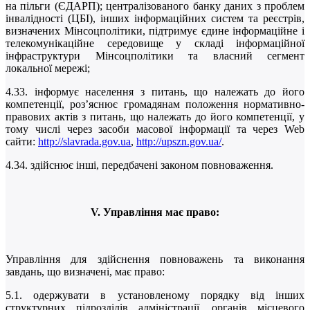
на пільги (ЄДАРП); централізованого банку даних з проблем
інвалідності (ЦБІ), інших інформаційних систем та реєстрів,
визначених Мінсоцполітики, підтримує єдине інформаційне і
телекомунікаційне середовище у складі інформаційної
інфраструктури Мінсоцполітики та власний сегмент
локальної мережі;
4.33. інформує населення з питань, що належать до його
компетенції, роз’яснює громадянам положення нормативно-
правових актів з питань, що належать до його компетенції, у
тому числі через засоби масової інформації та через Web
сайти:
http://slavrada.gov.ua
,
http://upszn.gov.ua/
.
4.34. здійснює інші, передбачені законом повноваження.
V
. Управління має право:
Управління для здійснення повноважень та виконання
завдань, що визначені, має право:
5.1. одержувати в установленому порядку від інших
структурних підрозділів адміністрації, органів місцевого