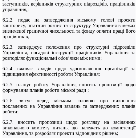
заступників, керівників структурних підрозділів, працівників
управління,;
6.2.2. подає на затвердження міському голові проекти
кошторису, штатний розпис та структуру Управління в межах
визначеної граничної чисельності та фонду оплати праці його
працівників;
6.2.3. затверджує положення про структурні підрозділи
Управління, посадові інструкції працівників Управління та
розподіляє функціональні обов’язки між ними;
6.2.4. вживає заходів щодо удосконалення організації та
підвищення ефективності роботи Управління;
6.2.5. планує роботу Управління, вносить пропозиції щодо
формування планів роботи міської ради ;
6.2.6. звітує перед міським головою про виконання
покладених на Управління завдань та затверджених планів
роботи;
6.2.7. вносить пропозиції щодо розгляду на засіданнях
виконавчого комітету питань, що належать до компетенції
Управління, та розробляє проекти відповідних рішень;