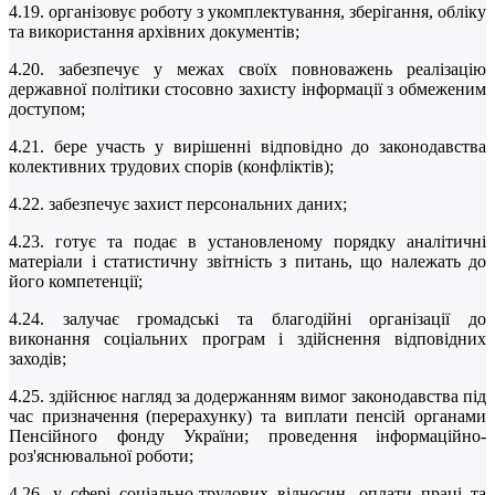
4.19. організовує роботу з укомплектування, зберігання, обліку
та використання архівних документів;
4.20. забезпечує у межах своїх повноважень реалізацію
державної політики стосовно захисту інформації з обмеженим
доступом;
4.21. бере участь у вирішенні відповідно до законодавства
колективних трудових спорів (конфліктів);
4.22. забезпечує захист персональних даних;
4.23. готує та подає в установленому порядку аналітичні
матеріали і статистичну звітність з питань, що належать до
його компетенції;
4.24. залучає громадські та благодійні організації до
виконання соціальних програм і здійснення відповідних
заходів;
4.25. здійснює нагляд за додержанням вимог законодавства під
час призначення (перерахунку) та виплати пенсій органами
Пенсійного фонду України; проведення інформаційно-
роз'яснювальної роботи;
4.26. у сфері соціально-трудових відносин, оплати праці та