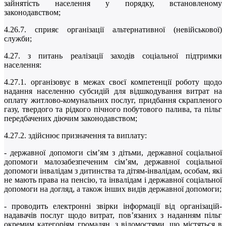
зайнятість населення у порядку, встановленому
законодавством;
4.26.7. сприяє організації альтернативної (невійськової)
служби;
4.27. з питань реалізації заходів соціальної підтримки
населення:
4.27.1. організовує в межах своєї компетенції роботу щодо
надання населенню субсидій для відшкодування витрат на
оплату житлово-комунальних послуг, придбання скрапленого
газу, твердого та рідкого пічного побутового палива, та пільг
передбачених діючим законодавством;
4.27.2. здійснює призначення та виплату:
- державної допомоги сім’ям з дітьми, державної соціальної
допомоги малозабезпеченим сім’ям, державної соціальної
допомоги інвалідам з дитинства та дітям-інвалідам, особам, які
не мають права на пенсію, та інвалідам і державної соціальної
допомоги на догляд, а також інших видів державної допомоги;
- проводить електронні звірки інформації від організацій-
надавачів послуг щодо витрат, пов’язаних з наданням пільг
окремим категоріям громадян, з відомостями, що містяться в