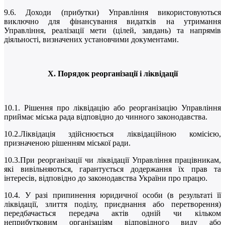
9.6. Доходи (прибутки) Управління використовуються
виключно для фінансування видатків на утримання
Управління, реалізації мети (цілей, завдань) та напрямів
діяльності, визначених установчими документами.
Х. Порядок реорганізації і ліквідації
10.1. Рішення про ліквідацію або реорганізацію Управління
приймає міська рада відповідно до чинного законодавства.
10.2.Ліквідація здійснюється ліквідаційною комісією,
призначеною рішенням міської ради.
10.3.При реорганізації чи ліквідації Управління працівникам,
які вивільняються, гарантується додержання їх прав та
інтересів, відповідно до законодавства України про працю.
10.4. У разі припинення юридичної особи (в результаті її
ліквідації, злиття поділу, приєднання або перетворення)
передбачається передача актів одній чи кільком
неприбутковим організаціям відповідного виду або