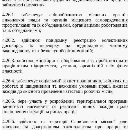
зайнятості населення;
4.26.1. забезпечує співробітництво місцевих органів
виконавчої влади та органів місцевого самоврядування
профспілками та їх об’єднаннями, організаціями роботодавців
та їх об’єднаннями;
4.26.2. здійснює повідомну реєстрацію колективних
договорів, їх перевірку на відповідність чинному
законодавству та забезпечує зберігання копій;
4.26.3. здійснює моніторинг заборгованості із заробітної плати
працівникам підприємств, установ, організацій всіх форм
власності;
4.26.4. забезпечує соціальний захист працівників, зайнятих на
роботах зі шкідливими та важкими умовами праці, вживає
заходів до якісного проведення атестації робочих місць;
4.26.5. бере участь у розробленні територіальної програми
зайнятості населення та реалізації інших заходів щодо
поліпшення ситуації на ринку праці;
4.26.6. здійснює на території Слов’янської міської ради
контроль за додержанням законодавства про працю та