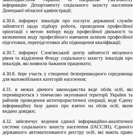
інформацію Департаменту соціального захисту населення
Донецької обласної адміністрації;
4.30.6. інформує інвалідів про послуги державної служби
зайнятості щодо підбору роботи, проведення професійної
орієнтації з метою вибору виду професійної діяльності та
визначення виду професійного навчання шляхом професійної
підготовки, перепідготовки або підвищення кваліфікації;
4.30.7. інформує Слов'янський центр зайнятості місцевого
рівня та відділення Фонду соціального захисту інвалідів про
інвалідів, які виявили бажання працювати;
4.30.8. бере участь у створенні безперешкодного середовища
для маломобільних категорій населення;
4.31. в межах діючого законодавства веде облік осіб, які
переміщуються з тимчасово окупованої території України та
районів проведення антитерористичної операції, веде Єдину
інформаційну базу даних про взятих на облік осіб, яким
видано довідки;
4.32. забезпечує ведення єдиної інформаційно-аналітичної
системи соціального захисту населення (ІАССЗН), Єдиного
державного автоматизованого реєстру осіб, які мають право