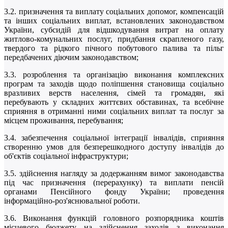
3.2. призначення та виплату соціальних допомог, компенсацій
та інших соціальних виплат, встановлених законодавством
України, субсидій для відшкодування витрат на оплату
житлово-комунальних послуг, придбання скрапленого газу,
твердого та рідкого пічного побутового палива та пільг
передбачених діючим законодавством;
3.3. розроблення та організацію виконання комплексних
програм та заходів щодо поліпшення становища соціально
вразливих верств населення, сімей та громадян, які
перебувають у складних життєвих обставинах, та всебічне
сприяння в отриманні ними соціальних виплат та послуг за
місцем проживання, перебування;
3.4. забезпечення соціальної інтеграції інвалідів, сприяння
створенню умов для безперешкодного доступу інвалідів до
об'єктів соціальної інфраструктури;
3.5. здійснення нагляду за додержанням вимог законодавства
під час призначення (перерахунку) та виплати пенсій
органами Пенсійного фонду України; проведення
інформаційно-роз'яснювальної роботи.
3.6. Виконання функцій головного розпорядника коштів
місцевого бюджету на здійснення заходів з виконання