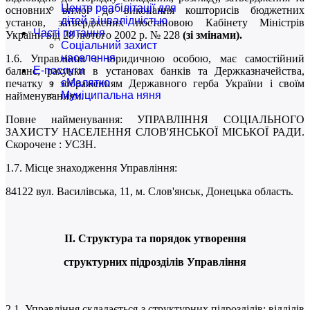
Центр реабілітації для
основних вимог до виконання кошторисів бюджетних
дітей з інвалідністью
установ, затверджених постановою Кабінету Міністрів
Часті питання
України від 28 лютого 2002 р. № 228
(зі змінами).
Соціальний захист
населення
1.6. Управління є юридичною особою, має самостійний
Е-послуги
баланс, рахунки в установах банків та Держказначейства,
єМалятко
печатку з зображенням Державного герба України і своїм
Муніципальна няня
найменуванням.
Повне найменування: УПРАВЛІННЯ СОЦІАЛЬНОГО
ЗАХИСТУ НАСЕЛЕННЯ СЛОВ'ЯНСЬКОЇ МІСЬКОЇ РАДИ.
Скорочене : УСЗН.
1.7. Місце знаходження Управління:
84122 вул. Василівська, 11, м. Слов'янськ, Донецька область.
ІІ. Структура та порядок утворення
структурних підрозділів Управління
2.1. Управління складається з структурних підрозділів: відділів