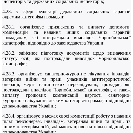
інспекторів та державних соціальних інспекторів;
4.28. у сфері реалізації державних соціальних гарантій
окремим категоріям громадян:
4.28.1. організовує призначення та виплату допомоги,
компенсацій та надання інших соціальних гарантій
громадянам, які постраждали внаслідок Чорнобильської
катастрофи, відповідно до законодавства України;
4.28.2. здійснює підготовку документів щодо визначення
статусу осіб, які постраждали внаслідок Чорнобильської
катастрофи;
4.28.3. організовує санаторно-курортне лікування інвалідів,
ветеранів війни та праці, учасників антитерористичної
операції, жертв нацистських переслідувань, громадян, які
постраждали внаслідок Чорнобильської катастрофи, а також
виплату грошових компенсацій вартості санаторно-
курортного лікування деяким категоріям громадян відповідно
до законодавства України;
4.28.4. організовує в межах своєї компетенції роботу з надання
пільг пенсіонерам, інвалідам, ветеранам війни та праці, та
іншим категоріям осіб, які мають право на пільги відповідно
до законодавства України;