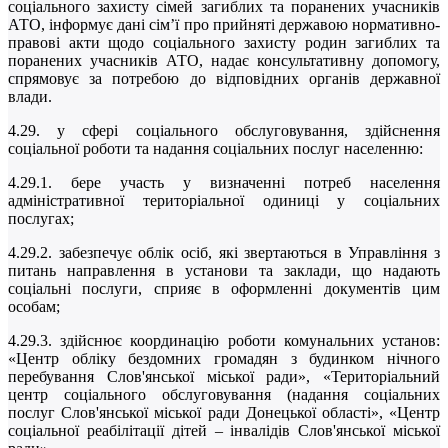
соціального захисту сімей загиблих та поранених учасників
АТО, інформує дані сім’ї про прийняті державою нормативно-
правові акти щодо соціального захисту родин загиблих та
поранених учасників АТО, надає консультативну допомогу,
спрямовує за потребою до відповідних органів державної
влади.
4.29. у сфері соціального обслуговування, здійснення
соціальної роботи та надання соціальних послуг населенню:
4.29.1. бере участь у визначенні потреб населення
адміністративної територіальної одиниці у соціальних
послугах;
4.29.2. забезпечує облік осіб, які звертаються в Управління з
питань направлення в установи та заклади, що надають
соціальні послуги, сприяє в оформленні документів цим
особам;
4.29.3. здійснює координацію роботи комунальних установ:
«Центр обліку бездомних громадян з будинком нічного
перебування Слов'янської міської ради», «Територіальний
центр соціального обслуговування (надання соціальних
послуг Слов'янської міської ради Донецької області», «Центр
соціальної реабілітації дітей – інвалідів Слов'янської міської