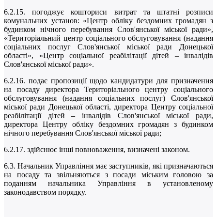
6.2.15. погоджує кошториси витрат та штатні розписи
комунальних установ: «Центр обліку бездомних громадян з
будинком нічного перебування Слов'янської міської ради»,
«Територіальний центр соціального обслуговування (надання
соціальних послуг Слов'янської міської ради Донецької
області», «Центр соціальної реабілітації дітей – інвалідів
Слов'янської міської ради».
6.2.16. подає пропозиції щодо кандидатури для призначення
на посаду директора Територіального центру соціального
обслуговування (надання соціальних послуг) Слов'янської
міської ради Донецької області, директора Центру соціальної
реабілітації дітей – інвалідів Слов'янської міської ради,
директора Центру обліку бездомних громадян з будинком
нічного перебування Слов'янської міської ради;
6.2.17. здійснює інші повноваження, визначені законом.
6.3. Начальник Управління має заступників, які призначаються
на посаду та звільняються з посади міським головою за
поданням начальника Управління в установленому
законодавством порядку.