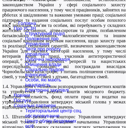
законодавством України у сфері соціального захисту
працюючого населення, у тому числі працівників, зайнятих на
×
роботах зі шкідливими та важкими умовами праці; соціальної
підтримки та надання соціальних послуг особам похилого
">
Головна
віку, інвалідам, сім’ям та особам, які перебувають у складних
Про УСЗН
життєвих обставинах, дітям-сиротам та дітям, позбавленим
Структурний поділ
батьківського піклування, малозабезпеченим та іншим
Положення про
соціально вразливим верствам населення, щодо захисту прав
Управління
та реалізації соціальних гарантій, визначених законодавством
Звіти про роботу
України для окремих категорій населення, у тому числі
управління
ветеранів війни та праці, учасників антитерористичної
Публічна інформація
операції, жертв політичних репресій та нацистських
Очищення влади
переслідувань, громадян, які постраждали внаслідок
Соціально-трудові
Чорнобильської катастрофи, з питань поліпшення становища
відносини
сімей, у тому числі сімей з дітьми, багатодітних сімей.
Особи, які мають
інвалідність
1.4. Управління є головним розпорядником бюджетних коштів
Електронні закупівлі
та утримується за рахунок коштів місцевого бюджету.
Новини
Граничну чисельність, фонд оплати праці та видатки на
Послуги
утримання Управління затверджує міський голова у межах
Соціальні партнери
відповідних бюджетних призначень.
Територіальний центр соц.
обслуговування
1.5. Штатний розпис та кошторис Управління затверджує
Центр обліку бездомних
міський голова за пропозиціями начальника Управління
осіб
відповідно до Порядку складання, розгляду, затвердження та