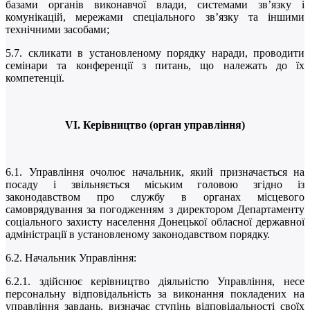
базами органів виконавчої влади, системами зв’язку і
комунікацій, мережами спеціального зв’язку та іншими
технічними засобами;
5.7. скликати в установленому порядку наради, проводити
семінари та конференції з питань, що належать до їх
компетенції.
V
І. Керівництво (орган управління)
6.1. Управління очолює начальник, який призначається на
посаду і звільняється міським головою згідно із
законодавством про службу в органах місцевого
самоврядування за погодженням з директором Департаменту
соціального захисту населення Донецької обласної державної
адміністрації в установленому законодавством порядку.
6.2. Начальник Управління:
6.2.1. здійснює керівництво діяльністю Управління, несе
персональну відповідальність за виконання покладених на
управління завдань, визначає ступінь відповідальності своїх