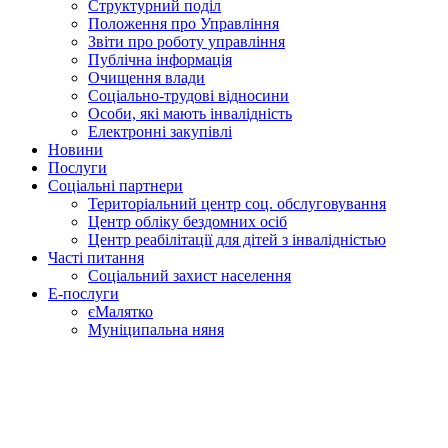
Структурний поділ
Положення про Управління
Звіти про роботу управління
Публічна інформація
Очищення влади
Соціально-трудові відносини
Особи, які мають інвалідність
Електронні закупівлі
Новини
Послуги
Соціальні партнери
Територіальний центр соц. обслуговування
Центр обліку бездомних осіб
Центр реабілітації для дітей з інвалідністью
Часті питання
Соціальний захист населення
Е-послуги
єМалятко
Муніципальна няня