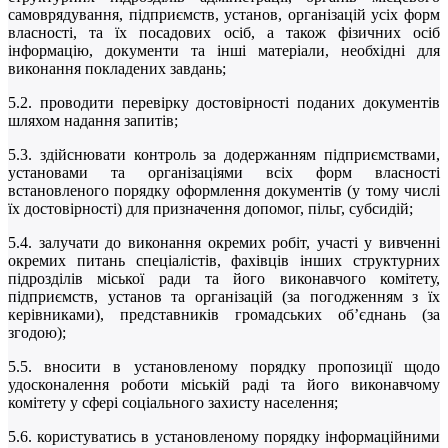
самоврядування, підприємств, установ, організацій усіх форм
власності, та їх посадових осіб, а також фізичних осіб
інформацію, документи та інші матеріали, необхідні для
виконання покладених завдань;
5.2. проводити перевірку достовірності поданих документів
шляхом надання запитів;
5.3. здійснювати контроль за додержанням підприємствами,
установами та організаціями всіх форм власності
встановленого порядку оформлення документів (у тому числі
їх достовірності) для призначення допомог, пільг, субсидій;
5.4. залучати до виконання окремих робіт, участі у вивченні
окремих питань спеціалістів, фахівців інших структурних
підрозділів міської ради та його виконавчого комітету,
підприємств, установ та організацій (за погодженням з їх
керівниками), представників громадських об’єднань (за
згодою);
5.5. вносити в установленому порядку пропозиції щодо
удосконалення роботи міській раді та його виконавчому
комітету у сфері соціального захисту населення;
5.6. користуватись в установленому порядку інформаційними