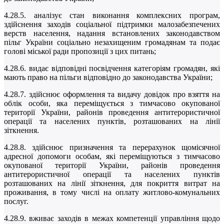
4.28.5. аналізує стан виконання комплексних програм,
здійснення заходів соціальної підтримки малозабезпечених
верств населення, надання встановлених законодавством
пільг України соціально незахищеним громадянам та подає
голові міської ради пропозиції з цих питань;
4.28.6. видає відповідні посвідчення категоріям громадян, які
мають право на пільги відповідно до законодавства України;
4.28.7. здійснює оформлення та видачу довідок про взяття на
облік особи, яка переміщується з тимчасово окупованої
території України, районів проведення антитерористичної
операції та населених пунктів, розташованих на лінії
зіткнення.
4.28.8. здійснює призначення та перерахунок щомісячної
адресної допомоги особам, які переміщуються з тимчасово
окупованої території України, районів проведення
антитерористичної операції та населених пунктів
розташованих на лінії зіткнення, для покриття витрат на
проживання, в тому числі на оплату житлово-комунальних
послуг.
4.28.9. вживає заходів в межах компетенції управління щодо