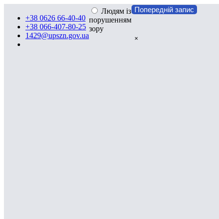
Попередній запис
Людям із
+38 0626 66-40-40
порушенням
+38 066-407-80-25
зору
1429@upszn.gov.ua
×
ПОЛОЖЕННЯ
ПРО УПРАВЛІННЯ СОЦІАЛЬНОГО ЗАХИСТУ
НАСЕЛЕННЯ СЛОВ'ЯНСЬКОЇ МІСЬКОЇ РАДИ
(в новій редакції)
І. Загальні положення
1.1. УПРАВЛІННЯ СОЦІАЛЬНОГО ЗАХИСТУ