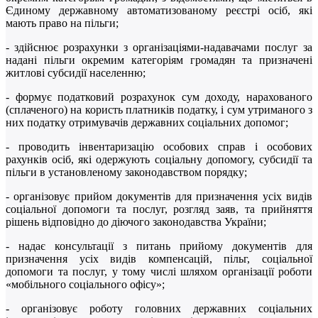
Єдиному державному автоматизованому реєстрі осіб, які
мають право на пільги;
- здійснює розрахунки з організаціями-надавачами послуг за
надані пільги окремим категоріям громадян та призначені
житлові субсидії населенню;
- формує податковий розрахунок сум доходу, нарахованого
(сплаченого) на користь платників податку, і сум утриманого з
них податку отримувачів державних соціальних допомог;
- проводить інвентаризацію особових справ і особових
рахунків осіб, які одержують соціальну допомогу, субсидії та
пільги в установленому законодавством порядку;
- організовує прийом документів для призначення усіх видів
соціальної допомоги та послуг, розгляд заяв, та прийняття
рішень відповідно до діючого законодавства України;
- надає консультації з питань прийому документів для
призначення усіх видів компенсацій, пільг, соціальної
допомоги та послуг, у тому числі шляхом організації роботи
«мобільного соціального офісу»;
- організовує роботу головних державних соціальних