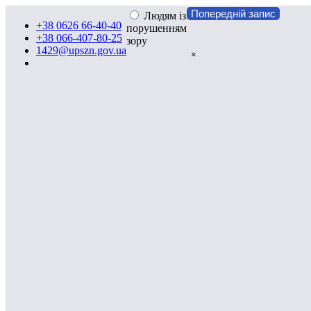
Попередній запис
Людям із
+38 0626 66-40-40
порушенням
+38 066-407-80-25
зору
1429@upszn.gov.ua
×
Відділ автоматизованої обробки інформації
та контролю за призначенням соціальних
виплат
Начальник відділу
Мартиненко Світлана Володимирівна
Відділ забезпечує своєчасну виплату встановлених
законодавством державних допомог та компенсаційних
виплат, надання адресної державної допомоги:
сім’ям з дітьми;